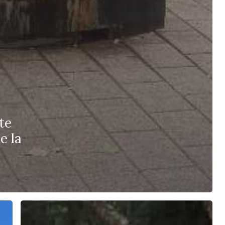
te
e la