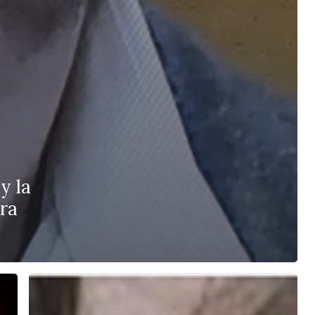
y la
ra