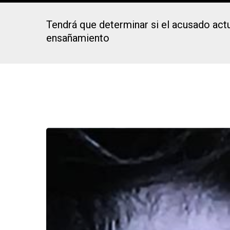
Tendrá que determinar si el acusado actu
ensañamiento
Presiona Intro para buscar o ESC para cerrar