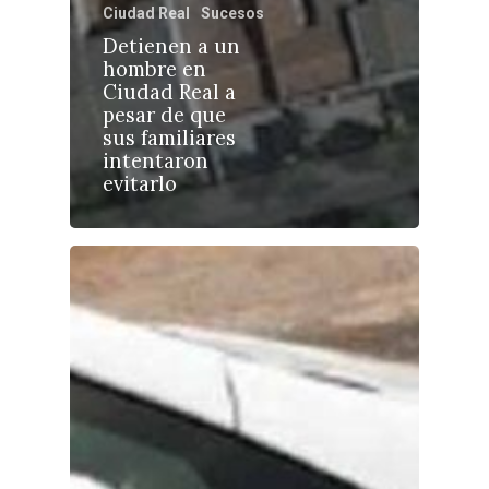
Ciudad Real
Sucesos
Detienen a un
hombre en
Ciudad Real a
Castilla-La Manch
pesar de que
Toledo
Sanidad
sus familiares
intentaron
Ciudad Real
Economía
evitarlo
Albacete
Educación
Cuenca
Cultura
Guadalajara
Deportes
Talavera
Sucesos
Medio Ambiente
Planeta Rural