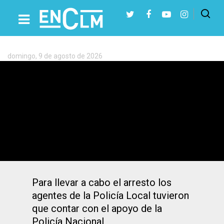
Etiqueta:
Policía
Local
Ciudad
domingo, 9 de agosto de 2026
Real
Presiona Intro para buscar o ESC para cerrar
Detienen a un hombre en Ciudad Real a
pesar de que sus familiares intentaron
evitarlo
Para llevar a cabo el arresto los
agentes de la Policía Local tuvieron
que contar con el apoyo de la
Policía Nacional