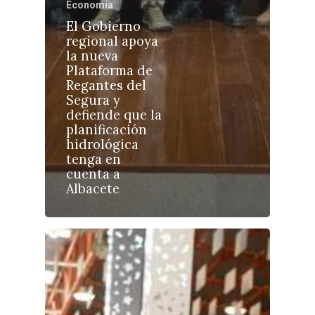
Economía
El Gobierno
regional apoya
la nueva
Plataforma de
Regantes del
Castilla-La Manch
Segura y
Toledo
defiende que la
Sanidad
planificación
Ciudad Real
Economía
hidrológica
tenga en
Albacete
Educación
cuenta a
Cuenca
Albacete
Cultura
Guadalajara
Deportes
Talavera
Sucesos
Medio Ambiente
Planeta Rural