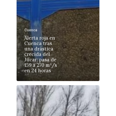
Cuenca
Castilla-La Manch
Alerta roja en
Toledo
Sanidad
Cuenca tras
una drástica
Ciudad Real
Economía
crecida del
Júcar: pasa de
Albacete
Educación
159 a 270 m³/s
Cuenca
en 24 horas
Cultura
Guadalajara
Deportes
Talavera
Sucesos
Medio Ambiente