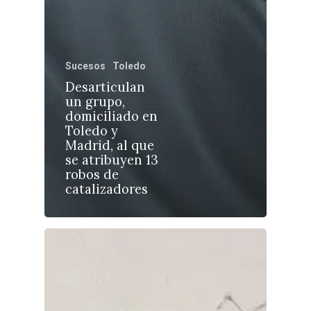
Sucesos
Toledo
Castilla-La Manch
Desarticulan
un grupo,
Toledo
Sanidad
domiciliado en
Toledo y
Ciudad Real
Economía
Madrid, al que
se atribuyen 13
Albacete
Educación
robos de
Cuenca
catalizadores
Cultura
Guadalajara
Deportes
Talavera
Sucesos
Medio Ambiente