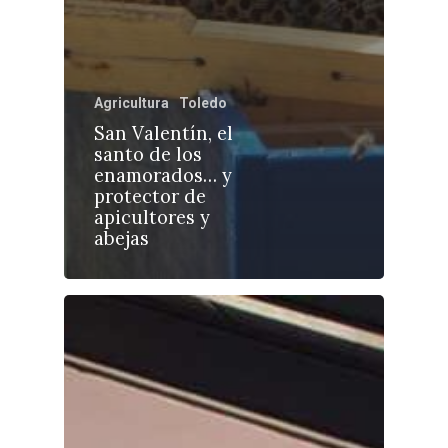
Agricultura
Toledo
Castilla-La Manch
San Valentín, el
Toledo
Sanidad
santo de los
enamorados… y
Ciudad Real
Economía
protector de
apicultores y
Albacete
Educación
abejas
Cuenca
Cultura
Guadalajara
Deportes
Talavera
Sucesos
Medio Ambiente
Planeta Rural