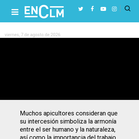
Etiqueta:
San
Valentín
viernes, 7 de agosto de 2026
Presiona Intro para buscar o ESC para cerrar
San Valentín, el santo de los
enamorados… y protector de
apicultores y abejas
Muchos apicultores consideran que
su intercesión simboliza la armonía
entre el ser humano y la naturaleza,
así como la importancia del trabajo