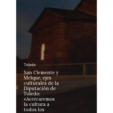
Castilla-La Manch
Toledo
Sanidad
Toledo
Ciudad Real
Economía
San Clemente y
Melque, ejes
Albacete
Educación
culturales de la
Cuenca
Diputación de
Cultura
Toledo:
Guadalajara
«Acercaremos
Deportes
Talavera
la cultura a
todos los
Sucesos