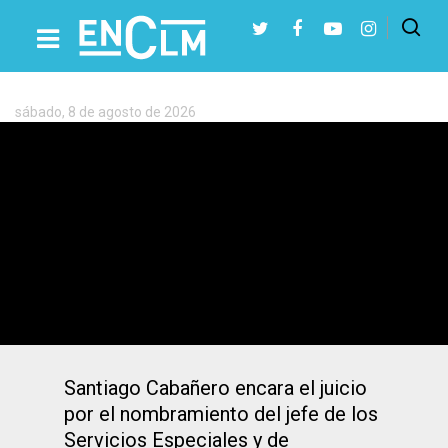
Etiqueta:
Santiago
Cabañero
sábado, 8 de agosto de 2026
Presiona Intro para buscar o ESC para cerrar
El presidente de la Diputación de
Albacete defiende su inocencia ante el
delito de prevaricación del que está
acusado
Santiago Cabañero encara el juicio
por el nombramiento del jefe de los
Servicios Especiales y de