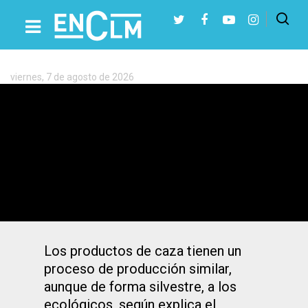
Etiqueta:
Sector
Cinegético
viernes, 7 de agosto de 2026
Presiona Intro para buscar o ESC para cerrar
La caza en Castilla-La Mancha
contribuye a dinamizar la economía en
núcleos rurales
Los productos de caza tienen un
proceso de producción similar,
aunque de forma silvestre, a los
ecológicos, según explica el