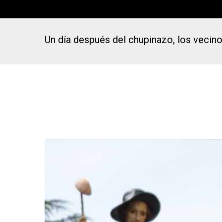
Un día después del chupinazo, los vecino
Presiona Intro para buscar o ESC para cerrar