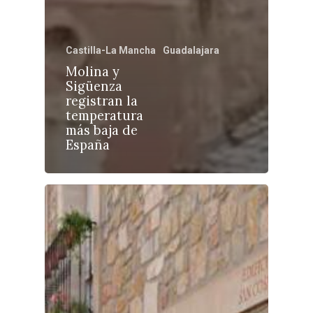
Castilla-La Mancha
Guadalajara
Castilla-La Manch
Molina y
Sigüenza
Toledo
Sanidad
registran la
temperatura
Ciudad Real
Economía
más baja de
España
Albacete
Educación
Cuenca
Cultura
Guadalajara
Deportes
Talavera
Sucesos
Medio Ambiente
Planeta Rural