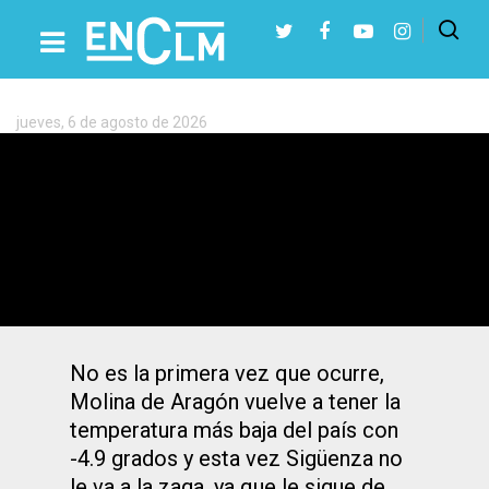
Etiqueta:
Sigüenza
jueves, 6 de agosto de 2026
Presiona Intro para buscar o ESC para cerrar
Molina y Sigüenza registran la
temperatura más baja de España
No es la primera vez que ocurre,
Molina de Aragón vuelve a tener la
temperatura más baja del país con
-4.9 grados y esta vez Sigüenza no
le va a la zaga, ya que le sigue de