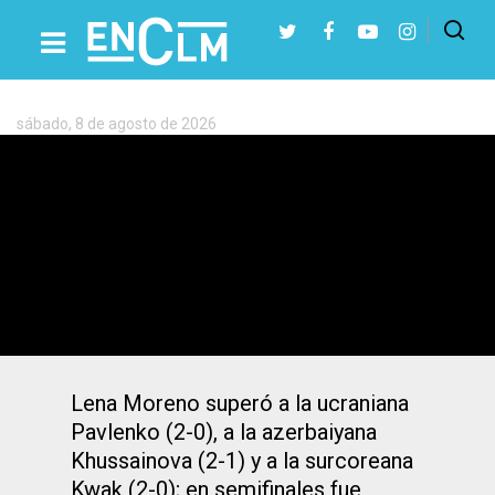
Etiqueta:
Taekwondo
sábado, 8 de agosto de 2026
Presiona Intro para buscar o ESC para cerrar
Lena Moreno logra el bronce y da a
España su primera medalla en el Mundial
de taekwondo
Lena Moreno superó a la ucraniana
Pavlenko (2-0), a la azerbaiyana
Khussainova (2-1) y a la surcoreana
Kwak (2-0); en semifinales fue