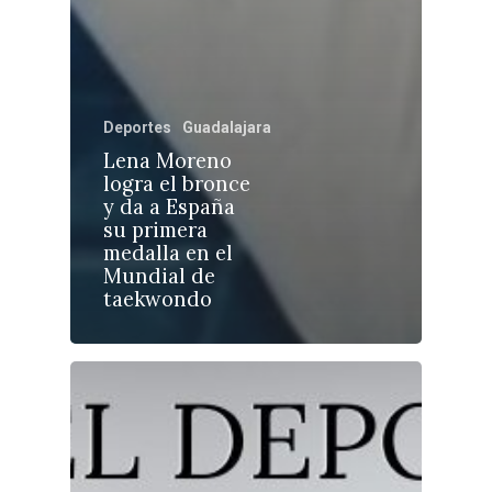
Deportes
Guadalajara
Castilla-La Manch
Lena Moreno
Toledo
Sanidad
logra el bronce
y da a España
Ciudad Real
Economía
su primera
medalla en el
Albacete
Educación
Mundial de
Cuenca
taekwondo
Cultura
Guadalajara
Deportes
Talavera
Sucesos
Medio Ambiente