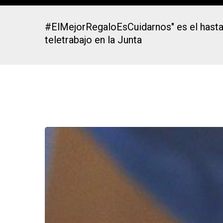
#ElMejorRegaloEsCuidarnos" es el hastag 
teletrabajo en la Junta
Presiona Intro para buscar o ESC para cerrar