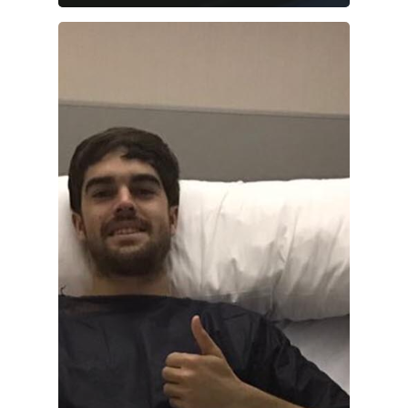
Sucesos
Medio Ambiente
Planeta Rural
Especiales
Política
Galerías