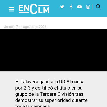
Etiqueta:
Tercera
División
viernes, 7 de agosto de 2026
Presiona Intro para buscar o ESC para cerrar
El Talavera se proclama campeón de liga
en el grupo XVIII de Tercera División
El Talavera ganó a la UD Almansa
por 2-3 y certificó el título en su
grupo de la Tercera División tras
demostrar su superioridad durante
toda la campaña