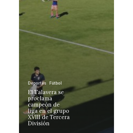
Castilla-La Manch
Toledo
Sanidad
Deportes
Fútbol
Ciudad Real
Economía
El Talavera se
proclama
Albacete
Educación
campeón de
Cuenca
liga en el grupo
Cultura
XVIII de Tercera
Guadalajara
División
Deportes
Talavera