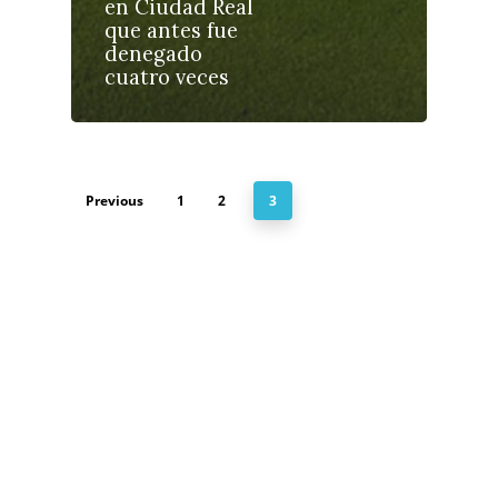
en Ciudad Real
Política
que antes fue
denegado
Galerías
cuatro veces
Previous
1
2
3