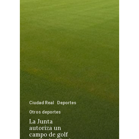
Castilla-La Manch
Toledo
Sanidad
Ciudad Real
Economía
Albacete
Educación
Cuenca
Cultura
Guadalajara
Deportes
Talavera
Sucesos
Ciudad Real
Deportes
Medio Ambiente
Otros deportes
La Junta
Planeta Rural
autoriza un
campo de golf
Especiales