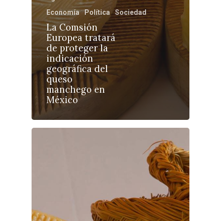
Economía
Política
Sociedad
Medio Ambiente
La Comsión
Planeta Rural
Europea tratará
de proteger la
Especiales
indicación
geográfica del
Política
queso
manchego en
Galerías
México