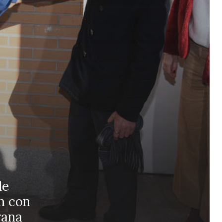
de
n con
rana