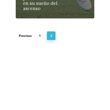
Política
en su sueño del
ascenso
Galerías
Previous
1
2