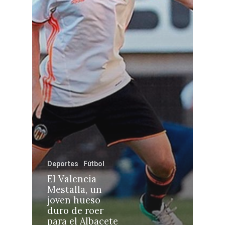
Castilla-La Manch
Toledo
Sanidad
Ciudad Real
Economía
Albacete
Educación
Cuenca
Cultura
Guadalajara
Deportes
Talavera
Sucesos
Deportes
Fútbol
Medio Ambiente
El Valencia
Mestalla, un
Planeta Rural
joven hueso
duro de roer
Especiales
para el Albacete