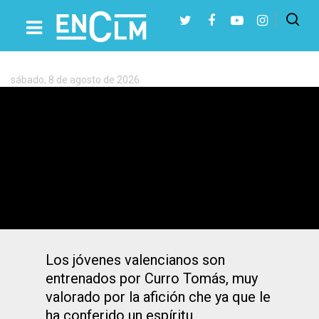
Etiqueta:
Valencia
Mestalla
sábado, 8 de agosto de 2026
Presiona Intro para buscar o ESC para cerrar
El Valencia Mestalla, un joven hueso
duro de roer para el Albacete en su
sueño del ascenso
Los jóvenes valencianos son
entrenados por Curro Tomás, muy
valorado por la afición che ya que le
ha conferido un espíritu