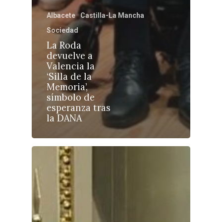
Albacete
Castilla-La Mancha
Sociedad
La Roda
devuelve a
Castilla-La Manch
Valencia la
Toledo
Sanidad
‘Silla de la
Memoria’,
Ciudad Real
Economía
símbolo de
esperanza tras
Albacete
Educación
la DANA
Cuenca
Cultura
Guadalajara
Deportes
Talavera
Sucesos
Medio Ambiente
Planeta Rural