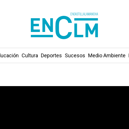
ucación
Cultura
Deportes
Sucesos
Medio Ambiente
ranja de cerdos en Pepino y una de pollos en Malpica