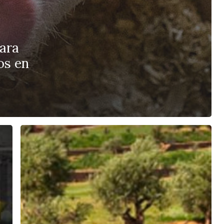
para
os en