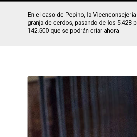
En el caso de Pepino, la Vicenconsejerí
Presiona Intro para buscar o ESC para cerrar
granja de cerdos, pasando de los 5.428 p
142.500 que se podrán criar ahora