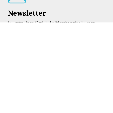
Newsletter
Lo mejor de en Castilla-La Mancha cada día en su
correo
INSCRIBIRME
©2026 ENCASTILLALAMANCHA.ES
AVISO LEGAL
POLÍTICA DE PRIVACIDAD