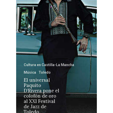
Castilla-La Manch
Toledo
Sanidad
Ciudad Real
Economía
Albacete
Educación
Cuenca
Cultura
Guadalajara
Deportes
Talavera
Sucesos
Cultura en Castilla-La Mancha
Medio Ambiente
Música
Toledo
El universal
Planeta Rural
Paquito
D’Rivera pone el
Especiales
colofón de oro
al XXI Festival
Política
de Jazz de
Galerías
Toledo