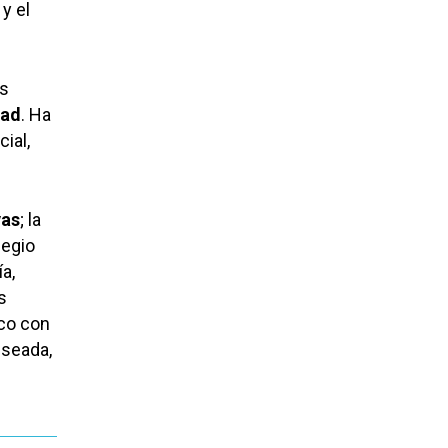
 y el
us
dad
. Ha
ial,
vas
; la
legio
a,
s
ico con
eseada,