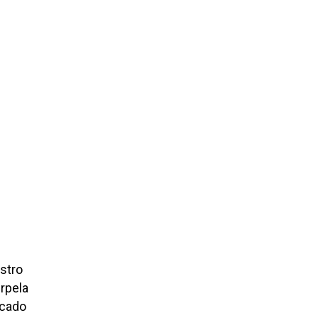
stro
rpela
lcado