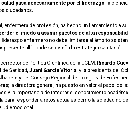
la salud pasa necesariamente por el liderazgo
, la ciencia
os ciudadanos.
al, enfermera de profesión, ha hecho un llamamiento a s
perder el miedo a asumir puestos de alta responsabili
l liderazgo enfermero no debe limitarse al ámbito asistenc
 presente allí donde se diseña la estrategia sanitaria”.
errector de Política Científica de la UCLM,
Ricardo Cue
l de Sanidad,
Juani García Vitoria
; y la presidenta del Co
lbacete y del Consejo Regional de Colegios de Enfermerí
eras
; la directora general, ha puesto en valor el papel de la
es y la importancia de integrar el conocimiento académ
da para responder a retos actuales como la soledad no d
salud emocional.