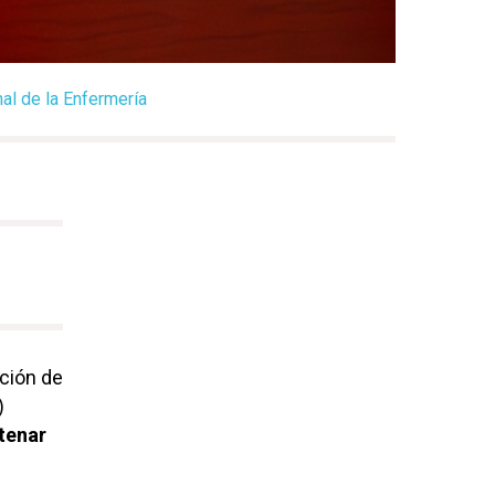
al de la Enfermería
ación de
)
ntenar