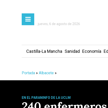
jueves, 6 de agosto de 2026
Castilla-La Mancha
Sanidad
Economía
Ed
Portada
»
Albacete
»
EN EL PARANINFO DE LA UCLM
240 enfermeros 