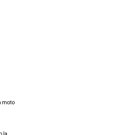
n moto
o la