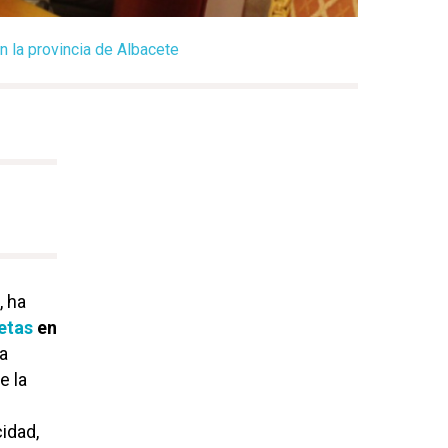
n la provincia de Albacete
, ha
etas
en
a
e la
idad,