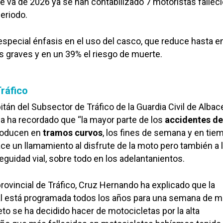
ue va de 2026 ya se han contabilizado 7 motoristas falleci
periodo.
pecial énfasis en el uso del casco, que reduce hasta e
s graves y en un 39% el riesgo de muerte.
ráfico
pitán del Subsector de Tráfico de la Guardia Civil de Albac
a ha recordado que “la mayor parte de los
accidentes de
roducen en
tramos curvos
, los fines de semana y en tie
ace un llamamiento al disfrute de la moto pero también a 
eguidad vial, sobre todo en los adelantanientos.
 provincial de Tráfico, Cruz Hernando ha explicado que la
l está programada todos los años para una semana de m
to se ha decidido hacer de motocicletas por la alta