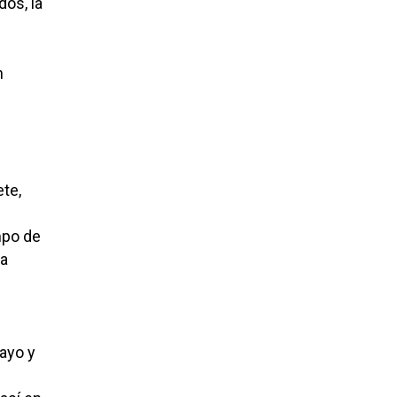
dos, la
n
ete,
mpo de
la
ayo y