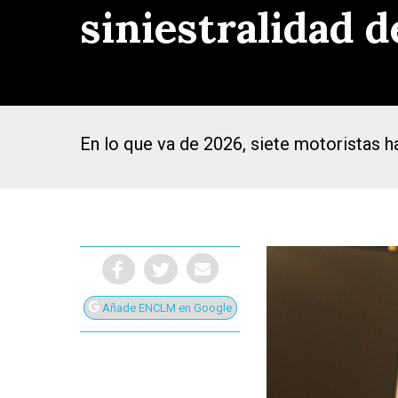
siniestralidad d
En lo que va de 2026, siete motoristas ha
Añade ENCLM en Google
Presiona Intro para buscar o ESC para cerrar