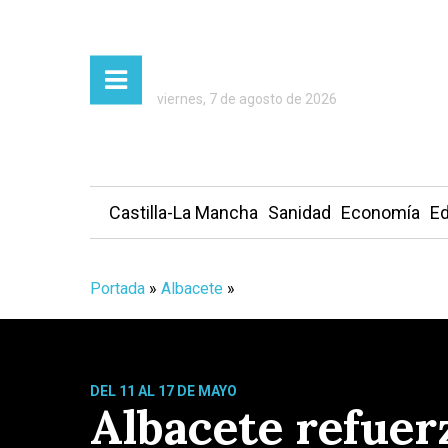
viernes, 7 de agosto de 2026
Castilla-La Mancha
Sanidad
Economía
Ed
Portada
»
Albacete
»
DEL 11 AL 17 DE MAYO
Albacete refuerz