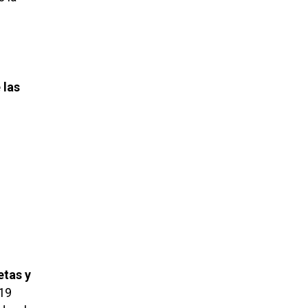
 las
etas y
 19