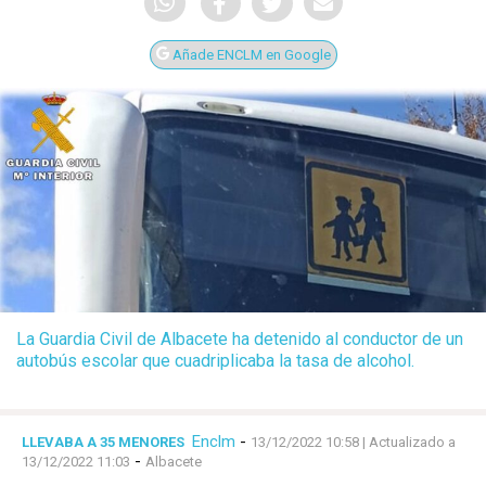
Añade ENCLM en Google
La Guardia Civil de Albacete ha detenido al conductor de un
autobús escolar que cuadriplicaba la tasa de alcohol.
Enclm
-
LLEVABA A 35 MENORES
13/12/2022 10:58
| Actualizado a
-
13/12/2022 11:03
Albacete