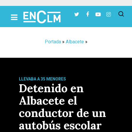
Presiona Intro para buscar o ESC para cerrar
Portada
»
Albacete
»
LLEVABA A 35 MENORES
Detenido en
Albacete el
conductor de un
autobús escolar