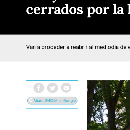
cerrados por la 
Van a proceder a reabrir al mediodía de 
Añade ENCLM en Google
Presiona Intro para buscar o ESC para cerrar