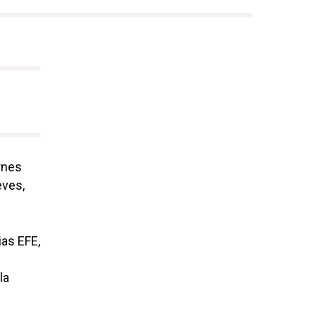
rnes
eves,
ias EFE,
la