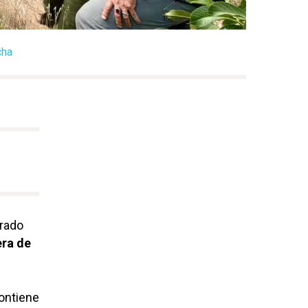
cha
urado
ra de
ontiene