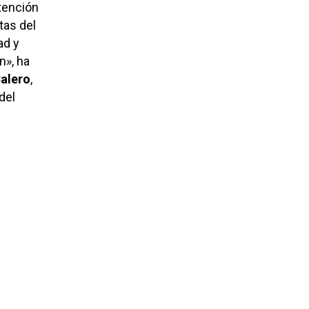
atención
tas del
ad y
n», ha
Calero
,
 del