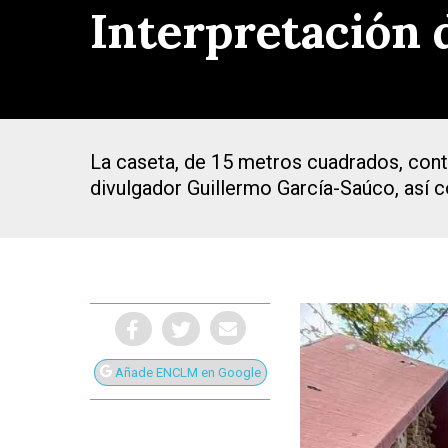
Interpretación 
La caseta, de 15 metros cuadrados, conti
divulgador Guillermo García-Saúco, así 
Añade ENCLM en Google
Presiona Intro para buscar o ESC para cerrar