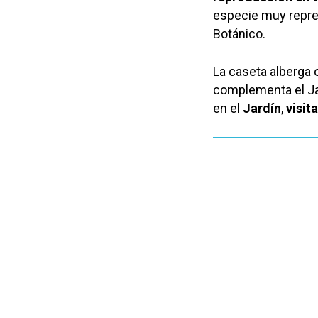
especie muy repres
Botánico.
La caseta alberga
complementa el Jar
en el
Jardín
,
visit