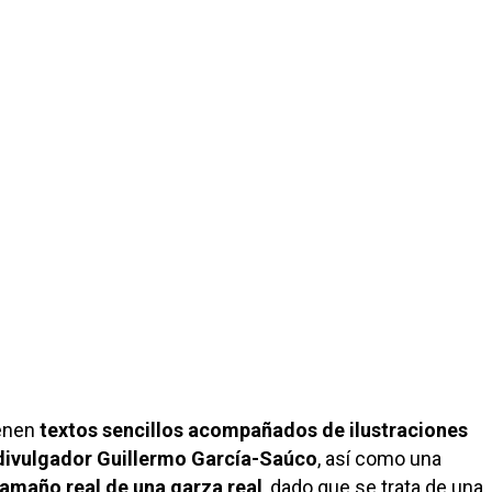
ienen
textos sencillos acompañados de ilustraciones
 divulgador Guillermo García-Saúco
, así como una
amaño real de una garza real
, dado que se trata de una