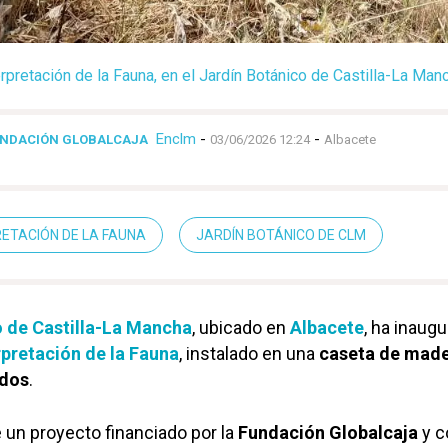
rpretación de la Fauna, en el Jardín Botánico de Castilla-La Man
Enclm
-
-
UNDACIÓN GLOBALCAJA
03/06/2026 12:24
Albacete
ETACIÓN DE LA FAUNA
JARDÍN BOTÁNICO DE CLM
o de Castilla-La Mancha
, ubicado en
Albacete
, ha inaug
rpretación de la Fauna
, instalado en una
caseta de made
ados
.
 un proyecto financiado por la
Fundación Globalcaja
y c