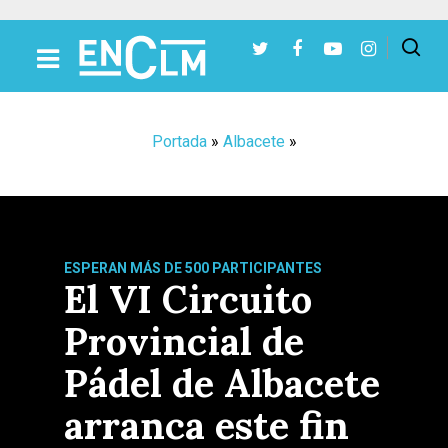
Presiona Intro para buscar o ESC para cerrar
Portada
»
Albacete
»
ESPERAN MÁS DE 500 PARTICIPANTES
El VI Circuito
Provincial de
Pádel de Albacete
arranca este fin