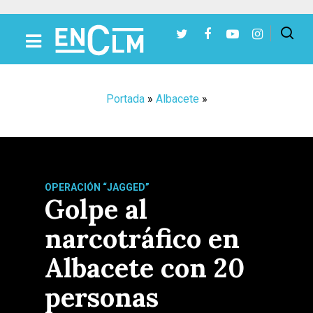
Presiona Intro para buscar o ESC para cerrar
Portada
»
Albacete
»
OPERACIÓN “JAGGED”
Golpe al
narcotráfico en
Albacete con 20
personas