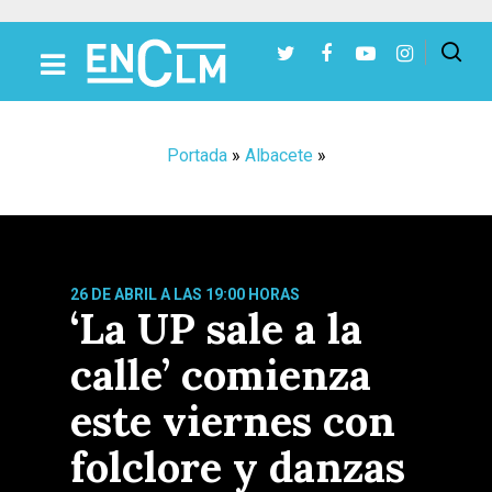
Presiona Intro para buscar o ESC para cerrar
Portada
»
Albacete
»
26 DE ABRIL A LAS 19:00 HORAS
‘La UP sale a la
calle’ comienza
este viernes con
folclore y danzas