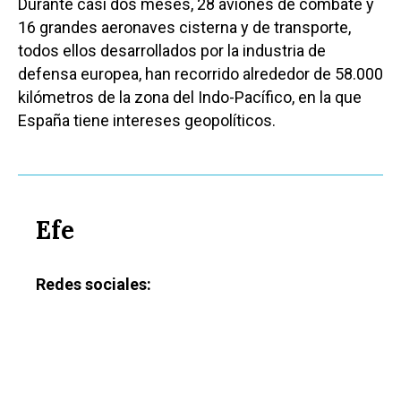
Durante casi dos meses, 28 aviones de combate y
16 grandes aeronaves cisterna y de transporte,
todos ellos desarrollados por la industria de
defensa europea, han recorrido alrededor de 58.000
kilómetros de la zona del Indo-Pacífico, en la que
España tiene intereses geopolíticos.
Castilla-La Manch
Toledo
Sanidad
Efe
Ciudad Real
Economía
Albacete
Redes sociales:
Educación
Cuenca
Cultura
Guadalajara
Deportes
Talavera
Sucesos