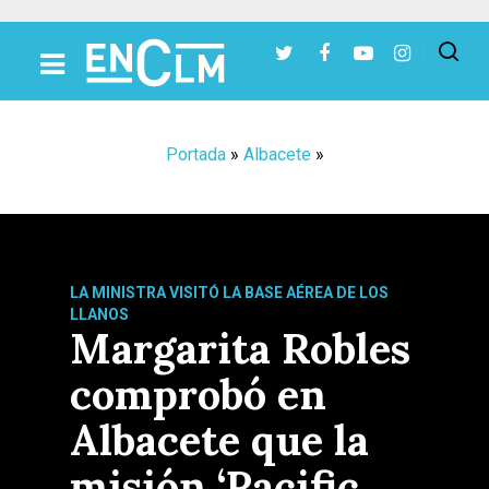
Presiona Intro para buscar o ESC para cerrar
Portada
»
Albacete
»
LA MINISTRA VISITÓ LA BASE AÉREA DE LOS
LLANOS
Margarita Robles
comprobó en
Albacete que la
misión ‘Pacific