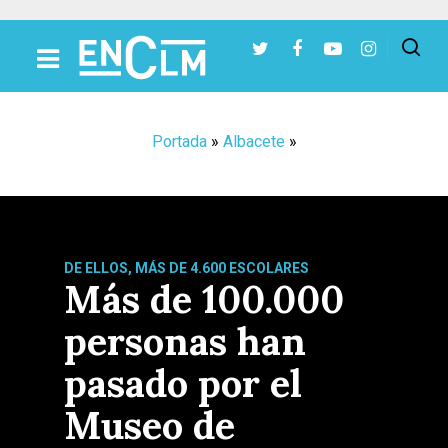
Presiona Intro para buscar o ESC para cerrar
Portada
»
Albacete
»
DE ELLOS, MÁS DE 4.600 ESCOLARES
Más de 100.000
personas han
pasado por el
Museo de