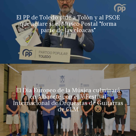
El PP de Toledo pide a Tolón y al PSOE
que aclare si el Museo Postal "forma
parte de las cloacas"
El Día Europeo de la Música culminará
en Albacete con el V Festival
Internacional de Orquestas de Guitarras
de CLM