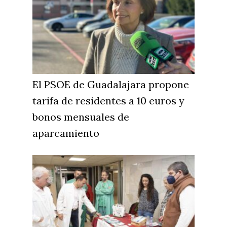
El PSOE de Guadalajara propone
tarifa de residentes a 10 euros y
bonos mensuales de
aparcamiento
Castilla-La Manch
Toledo
Sanidad
Ciudad Real
Economía
Albacete
Educación
Cuenca