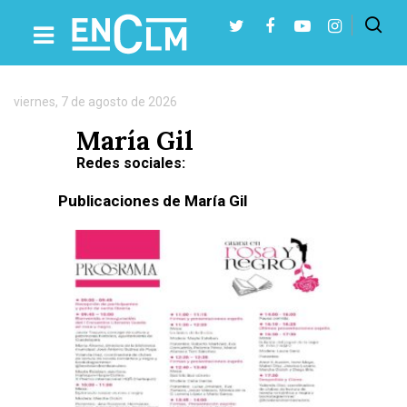
Autor:
María
Gil
viernes, 7 de agosto de 2026
Presiona Intro para buscar o ESC para cerrar
María Gil
Redes sociales:
Publicaciones de María Gil