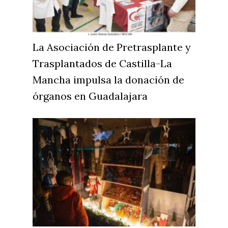
Cultura
Guadalajara
Deportes
Talavera
La Asociación de Pretrasplante y
Sucesos
Trasplantados de Castilla-La
Medio Ambiente
Mancha impulsa la donación de
Planeta Rural
órganos en Guadalajara
Especiales
Política
Galerías