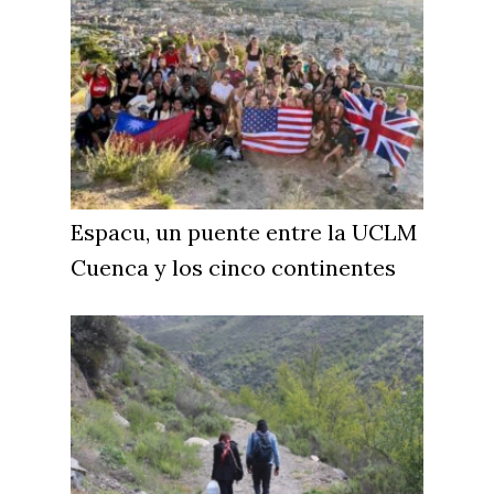
Espacu, un puente entre la UCLM
Cuenca y los cinco continentes
Castilla-La Manch
Toledo
Sanidad
Ciudad Real
Economía
Albacete