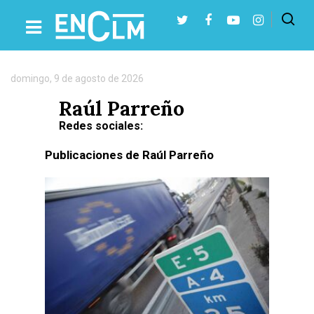
Autor:
Raúl
Parreño
domingo, 9 de agosto de 2026
Presiona Intro para buscar o ESC para cerrar
Raúl Parreño
Redes sociales:
Publicaciones de Raúl Parreño