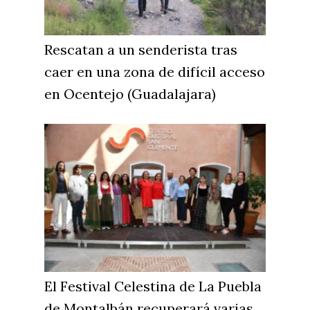
Educación
Cuenca
Cultura
Guadalajara
Rescatan a un senderista tras
Deportes
Talavera
caer en una zona de difícil acceso
Sucesos
en Ocentejo (Guadalajara)
Medio Ambiente
Planeta Rural
Especiales
Política
Galerías
El Festival Celestina de La Puebla
de Montalbán recuperará varias