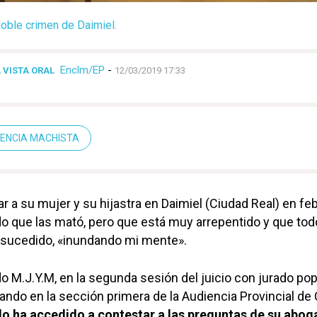
doble crimen de Daimiel.
Enclm/EP
-
 VISTA ORAL
12/03/2019 17:33
LENCIA MACHISTA
r a su mujer y su hijastra en Daimiel (Ciudad Real) en fe
o que las mató, pero que está muy arrepentido y que tod
o sucedido, «inundando mi mente».
o M.J.Y.M, en la segunda sesión del juicio con jurado pop
ando en la sección primera de la Audiencia Provincial de
o ha accedido a contestar a las preguntas de su abo