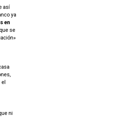
e así
anco ya
s en
 que se
uación»
 casa
ones,
 el
que ni