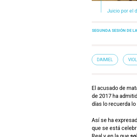
Juicio por el 
SEGUNDA SESIÓN DE LA
DAIMIEL
VIO
El acusado de mata
de 2017 ha admitid
días lo recuerda l
Así se ha expresad
que se está celebr
Real y en la que
sol