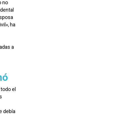
o no
idental
esposa
vil», ha
adas a
nó
todo el
s
e debía