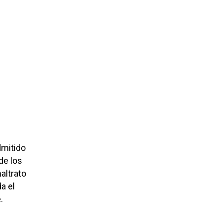
dmitido
de los
altrato
a el
.