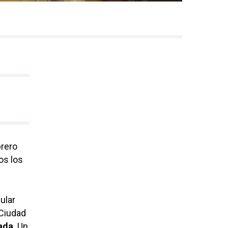
brero
os los
ular
 Ciudad
gada
. Un