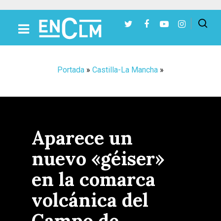
Presiona Intro para buscar o ESC para cerrar
Portada
»
Castilla-La Mancha
»
Aparece un
nuevo «géiser»
en la comarca
volcánica del
Campo de