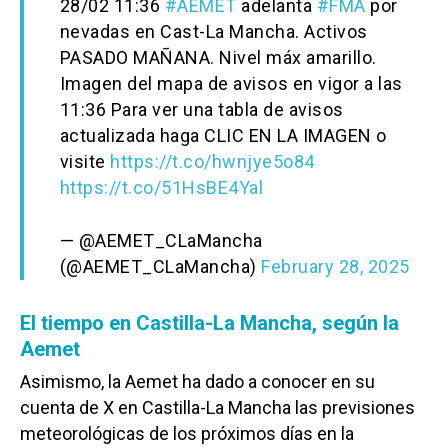
28/02 11:36
#AEMET
adelanta
#FMA
por
nevadas en Cast-La Mancha. Activos
PASADO MAÑANA. Nivel máx amarillo.
Imagen del mapa de avisos en vigor a las
11:36 Para ver una tabla de avisos
actualizada haga CLIC EN LA IMAGEN o
visite
https://t.co/hwnjye5o84
https://t.co/51HsBE4Yal
— @AEMET_CLaMancha
(@AEMET_CLaMancha)
February 28, 2025
El tiempo en Castilla-La Mancha, según la
Aemet
Asimismo, la Aemet ha dado a conocer en su
cuenta de X en Castilla-La Mancha las previsiones
meteorológicas de los próximos días en la