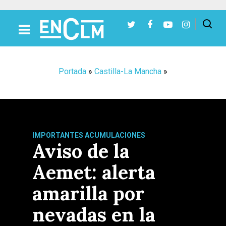
Presiona Intro para buscar o ESC para cerrar
Portada
»
Castilla-La Mancha
»
IMPORTANTES ACUMULACIONES
Aviso de la
Aemet: alerta
amarilla por
nevadas en la