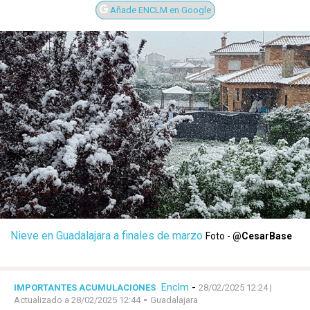
Añade ENCLM en Google
Nieve en Guadalajara a finales de marzo
Foto -
@CesarBase
Enclm
-
IMPORTANTES ACUMULACIONES
28/02/2025 12:24
|
-
Actualizado a 28/02/2025 12:44
Guadalajara