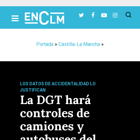
Presiona Intro para buscar o ESC para cerrar
Portada
»
Castilla-La Mancha
»
LOS DATOS DE ACCIDENTALIDAD LO
JUSTIFICAN
La DGT hará
controles de
camiones y
autobuses del