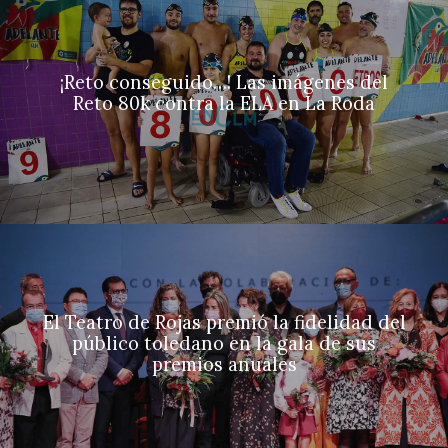
¡Reto conseguido…! Las imágenes del
Reto 80k contra la ELA en La Roda
El Teatro de Rojas premió la fidelidad del
público toledano en la gala de sus
premios anuales