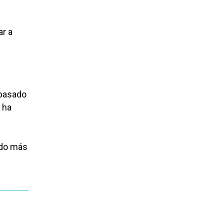
ar a
 pasado
 ha
ado más