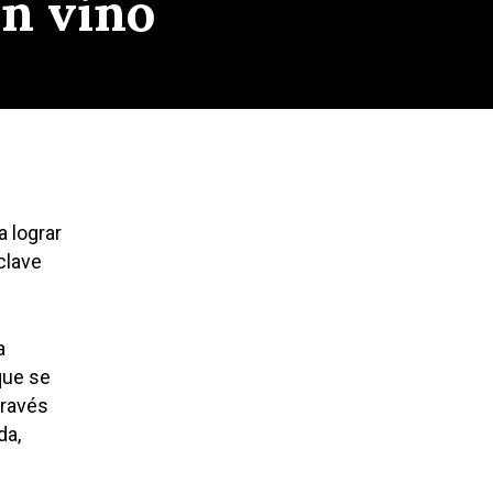
en vino
 lograr
clave
a
 que se
través
da,