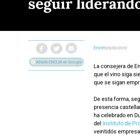
seguir liderand
Enclm
29/03/2013
Añade ENCLM en Google
La consejera de E
que el vino siga s
que se sigan empr
De esta forma, seg
presencia castell
ha celebrado en Dus
Presiona Intro para buscar o ESC para cerrar
del
Instituto de Pr
veintidós empresas