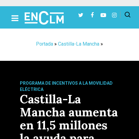
Presiona Intro para buscar o ESC para cerrar
Portada
»
Castilla-La Mancha
»
PROGRAMA DE INCENTIVOS A LA MOVILIDAD
ELÉCTRICA
Castilla-La
Mancha aumenta
en 11,5 millones
la ayuda para