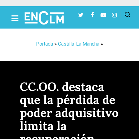
Presiona Intro para buscar o ESC para cerrar
Portada
»
Castilla-La Mancha
»
CC.OO. destaca
que la pérdida de
poder adquisitivo
limita la
recuperación