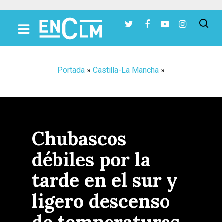
Presiona Intro para buscar o ESC para cerrar
Portada
»
Castilla-La Mancha
»
Chubascos
débiles por la
tarde en el sur y
ligero descenso
de temperaturas