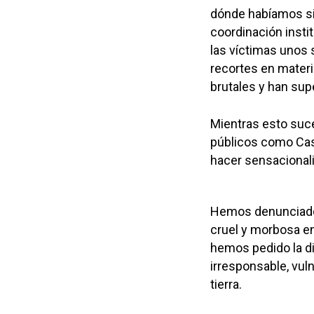
dónde habíamos si
coordinación insti
las víctimas unos 
recortes en mater
brutales y han sup
Mientras esto suc
públicos como Cas
hacer sensacionali
Hemos denunciado 
cruel y morbosa en
hemos pedido la di
irresponsable, vul
tierra.