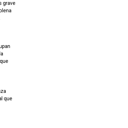
s grave
plena
a
cupan
la
 que
aza
al que