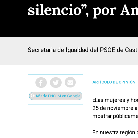
silencio”, por 
Secretaria de Igualdad del PSOE de Cast
ARTÍCULO DE OPINIÓN
Añade ENCLM en Google
«Las mujeres y ho
25 de noviembre a 
Presiona Intro para buscar o ESC para cerrar
mostrar públicame
En nuestra región 