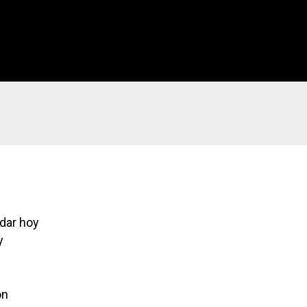
dar hoy
y
ón