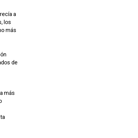
recía a
, los
cho más
ión
ados de
ra más
o
sta