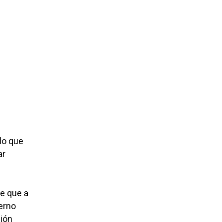
lo que
ar
le que a
ierno
gión