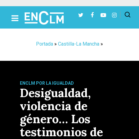
Presiona Intro para buscar o ESC para cerrar
Portada
»
Castilla-La Mancha
»
ENCLM POR LA IGUALDAD
Desigualdad,
violencia de
género… Los
testimonios de