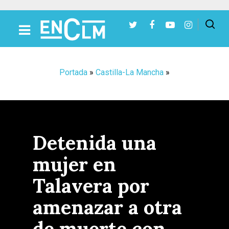
Presiona Intro para buscar o ESC para cerrar
Portada
»
Castilla-La Mancha
»
Detenida una
mujer en
Talavera por
amenazar a otra
de muerte con