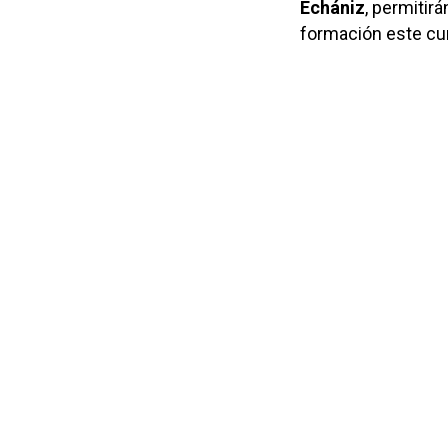
Echániz
, permitir
formación este cur