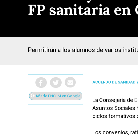
FP sanitaria en
Permitirán a los alumnos de varios insti
ACUERDO DE SANIDAD 
Añade ENCLM en Google
La Consejería de E
Asuntos Sociales h
Presiona Intro para buscar o ESC para cerrar
ciclos formativos 
Los convenios, rat