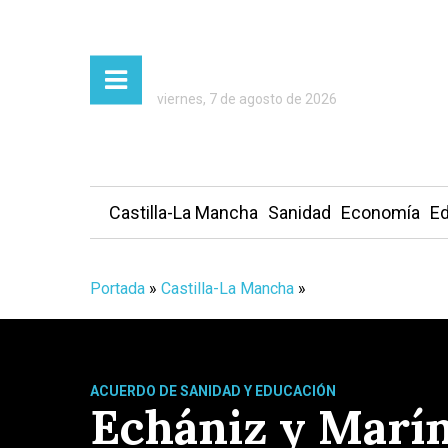
viernes, 7 de agosto de 2026
Castilla-La Mancha
Sanidad
Economía
Ed
Portada
»
Castilla-La Mancha
»
ACUERDO DE SANIDAD Y EDUCACIÓN
Echániz y Marín