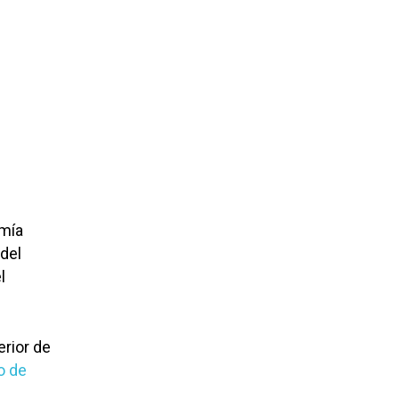
omía
 del
l
erior de
o de