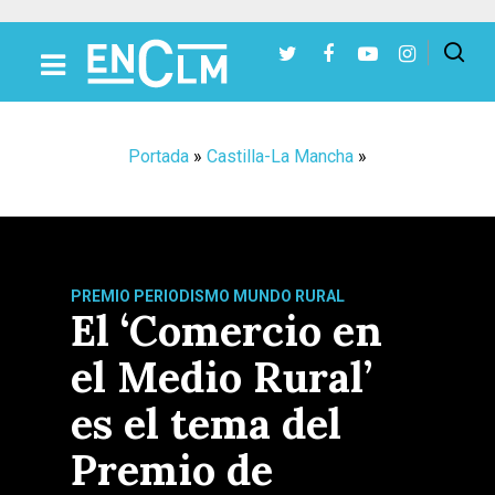
Presiona Intro para buscar o ESC para cerrar
Portada
»
Castilla-La Mancha
»
PREMIO PERIODISMO MUNDO RURAL
El ‘Comercio en
el Medio Rural’
es el tema del
Premio de