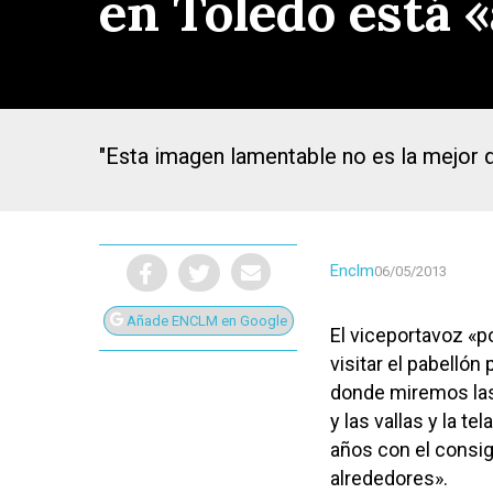
en Toledo está
"Esta imagen lamentable no es la mejor 
Enclm
06/05/2013
Añade ENCLM en Google
El viceportavoz «p
visitar el pabelló
donde miremos las 
Presiona Intro para buscar o ESC para cerrar
y las vallas y la t
años con el consig
alrededores».