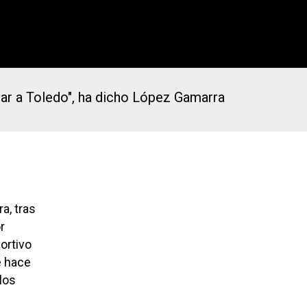
gar a Toledo", ha dicho López Gamarra
a, tras
r
ortivo
e hace
los