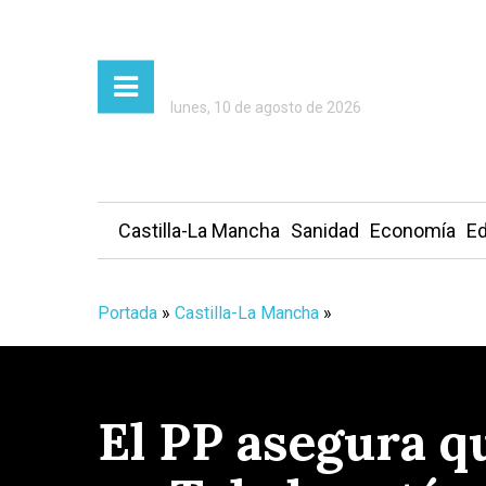
lunes, 10 de agosto de 2026
Castilla-La Mancha
Sanidad
Economía
Ed
Portada
»
Castilla-La Mancha
»
El PP asegura q