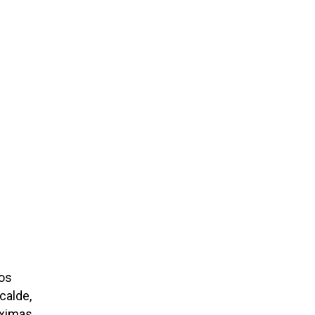
los
calde,
óximas