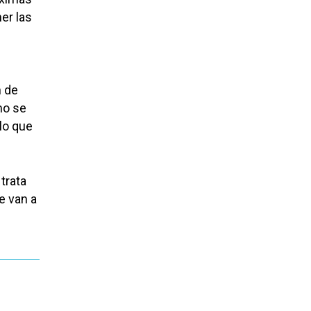
er las
n de
mo se
lo que
trata
e van a