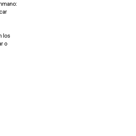
onmano:
car
n los
r o