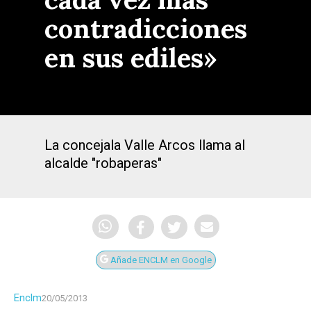
contradicciones
en sus ediles»
La concejala Valle Arcos llama al
alcalde "robaperas"
Añade ENCLM en Google
Enclm
20/05/2013