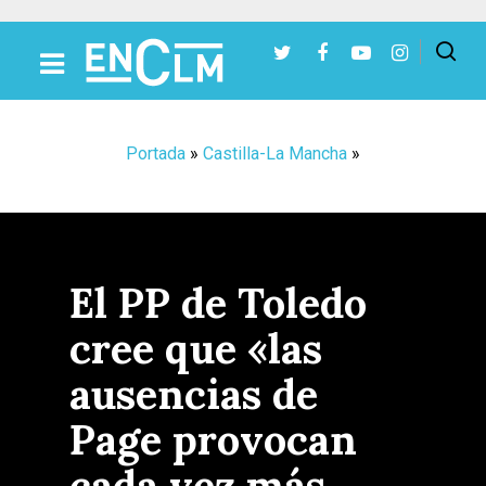
Presiona Intro para buscar o ESC para cerrar
Portada
»
Castilla-La Mancha
»
El PP de Toledo
cree que «las
ausencias de
Page provocan
cada vez más