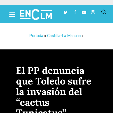
Presiona Intro para buscar o ESC para cerrar
Portada
»
Castilla-La Mancha
»
El PP denuncia
que Toledo sufre
la invasión del
“cactus
Tunicatus”